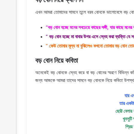
এখন আমরা তোমাদের সামনে তুলে ধরব বোনকে ভালোবেসে বড় বোন
“বড় বোন হচ্ছে মনের সবচেয়ে কাছের সঙ্গী, যার কাছে মনের 
” বড় বোন হচ্ছে মা বাবার উপর এসে স্নেহ করা ব্যক্তি 
” কেউ তোমার মূল্য না বুঝিলেও কখনো তোমার বড় বোন তোম
বড় বোন নিয়ে কবিতা
অনেকেই বড় বোনকে স্নেহ করে বা বড় বোনের স্মরণে বিভিন্ন কব
জন্য আজকে আমরা তাদের সামনে বড় বোনকে নিয়ে কবিতা উপস্থ
যার এ
তার একটা
ছোট্ট বেলা
খুনসুটি
প্রি