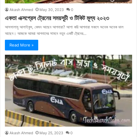
Akash Ahmed
May 30, 2023
0
একতা এক্সপ্রেস ট্রেনের সময়সূচী ও টিকিট মূল্য ২০২৩
আসসালামু আলাইকুম, কেমন আছেন আপনারা? আশা করি আপনারা সকলে অনেক অনেক ভাল
আছেন। আজকে আমরা আপনাদের সামনে নতুন একটি ট্রেনের…
Read More »
Akash Ahmed
May 25, 2023
0