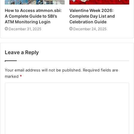
How to Access atmmon.sbi:
Valentine Week 2026:
A Complete Guide to SBI’s
Complete Day List and
ATM Monitoring Login
Celebration Guide
December 31, 2025
December 24, 2025
Leave a Reply
Your email address will not be published.
Required fields are
marked
*
C
o
m
m
e
n